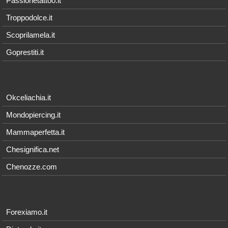
Passionetattoo.it
Troppodolce.it
Scoprilamela.it
Goprestiti.it
Okceliachia.it
Mondopiercing.it
Mammaperfetta.it
Chesignifica.net
Chenozze.com
Forexiamo.it