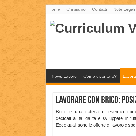
Home
Chi siamo
Contatti
Note Legali
News Lavoro
Come diventare?
Lavora
Lavorare con Brico: posiz
Brico è una catena di esercizi comm
dedicati al fai da te e sviluppate in tutt
Ecco quali sono le offerte di lavoro dispon