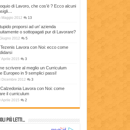
loquio di Lavoro, che cos’è ? Ecco alcuni
sigli…
5 Maggio 2012
13
stupido proporsi ad un’ azienda
tuitamente o sottopagati pur di Lavorare?
Giugno 2012
5
Tezenis Lavora con Noi: ecco come
didarsi
 Aprile 2015
3
e scrivere al meglio un Curriculum
ae Europeo in 9 semplici passi!
3 Dicembre 2012
3
Calzedonia Lavora con Noi: come
are il curriculum
 Aprile 2015
2
oli più Letti…