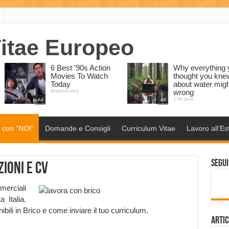
 con “NOI”
Domande e Consigli
Curriculum Vitae
Lavoro all’Es
Segui
ioni e CV
erciali
a Italia.
ibili in Brico e come inviare il tuo curriculum.
Artic