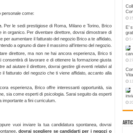
Col
Con
vo personale come:
1
e.
Per le sedi prestigiose di Roma, Milano e Torino, Brico
E’ 
e in organico. Per diventare direttore, dovrai dimostrare di
gra
per aumentare il fatturato del negozio Brico a te affidato,
5 
ntendo a ognuno di dare il massimo all’interno del negozio.
are direttore, ma non ne hai ancora esperienza, Brico ti
can
i consentirà di lavorare e di ottenere la formazione giusta
27
 ad aiutare il direttore, dovrai gestire gli eventi relativi al
Com
l fatturato del negozio che ti viene affidato, accanto alla
Vit
1
ra esperienza, Brico offre interessanti opportunità, sia
, sia come esperti di psicologia. Sarai seguito da esperti
invi
a importante a fini curriculum.
20
Artic
ppure vuoi inviare la tua candidatura spontanea, dovrai
spontanee,
dovrai scegliere se candidarti per i negozi o