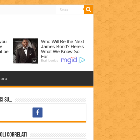
tero
ci su…
oli correlati