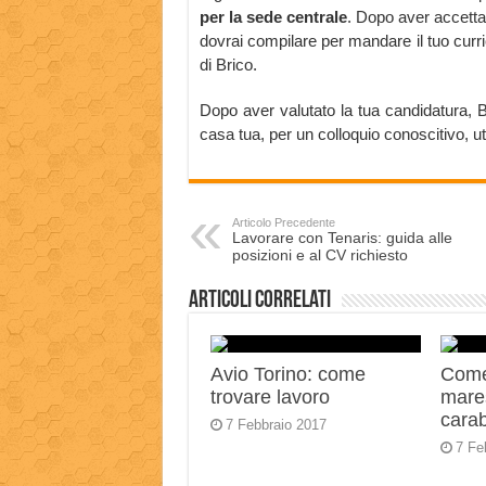
per la sede centrale
. Dopo aver accettat
dovrai compilare per mandare il tuo curr
di Brico.
Dopo aver valutato la tua candidatura, Br
casa tua, per un colloquio conoscitivo, uti
Articolo Precedente
Lavorare con Tenaris: guida alle
posizioni e al CV richiesto
Articoli correlati
Avio Torino: come
Come
trovare lavoro
mares
carab
7 Febbraio 2017
7 Fe