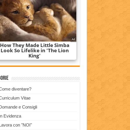
gorie
Come diventare?
Curriculum Vitae
Domande e Consigli
In Evidenza
Lavora con "NOI"