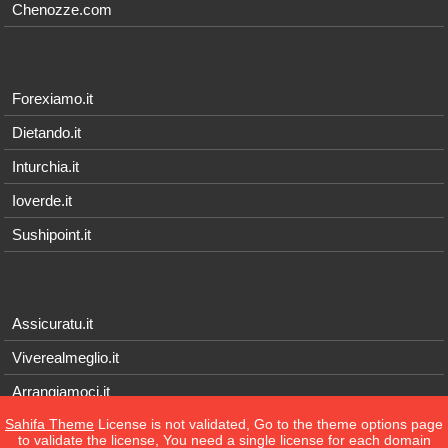
Chenozze.com
Forexiamo.it
Dietando.it
Inturchia.it
Ioverde.it
Sushipoint.it
Assicuratu.it
Viverealmeglio.it
Arrangiamoci.it
Sahifa Theme
License is not validated, Go to the theme options page
Tecnichef.it
to validate the license, You need a single license for each domain