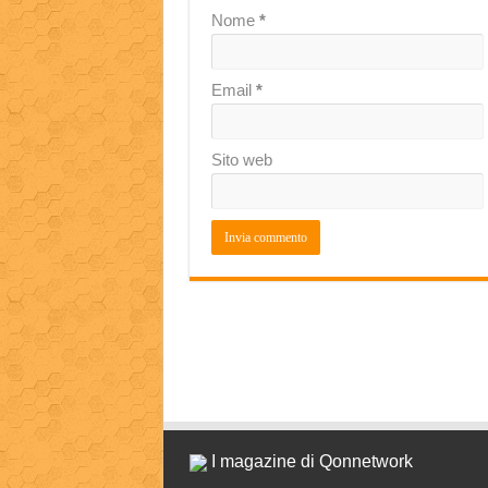
Nome
*
Email
*
Sito web
I magazine di Qonnetwork