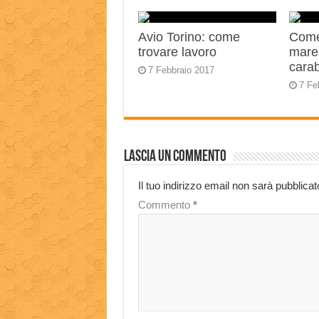
Avio Torino: come
Come
trovare lavoro
mares
carab
7 Febbraio 2017
7 Fe
Lascia un commento
Il tuo indirizzo email non sarà pubblicat
Commento
*