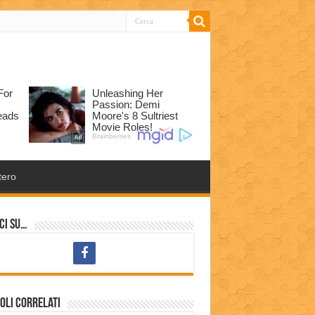
tero
ci su…
oli correlati