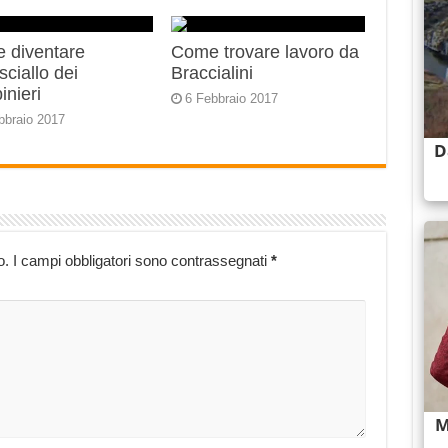
 diventare
Come trovare lavoro da
ciallo dei
Braccialini
inieri
6 Febbraio 2017
bbraio 2017
o.
I campi obbligatori sono contrassegnati
*