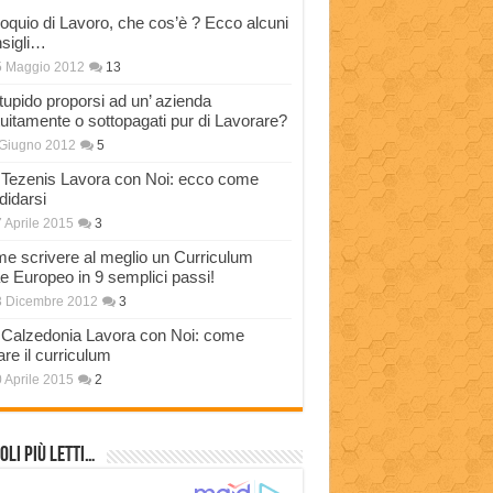
loquio di Lavoro, che cos’è ? Ecco alcuni
sigli…
5 Maggio 2012
13
stupido proporsi ad un’ azienda
tuitamente o sottopagati pur di Lavorare?
Giugno 2012
5
Tezenis Lavora con Noi: ecco come
didarsi
 Aprile 2015
3
e scrivere al meglio un Curriculum
ae Europeo in 9 semplici passi!
3 Dicembre 2012
3
Calzedonia Lavora con Noi: come
are il curriculum
 Aprile 2015
2
oli più Letti…