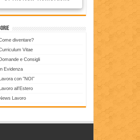
gorie
Come diventare?
Curriculum Vitae
Domande e Consigli
In Evidenza
Lavora con "NOI"
Lavoro all'Estero
News Lavoro