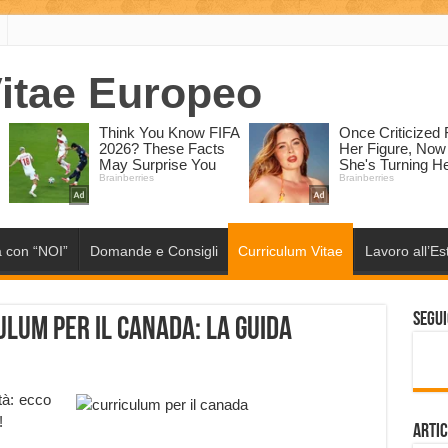
 con “NOI”
Domande e Consigli
Curriculum Vitae
Lavoro all’Es
Segui
lum per il Canada: la guida
tà: ecco
!
Artic