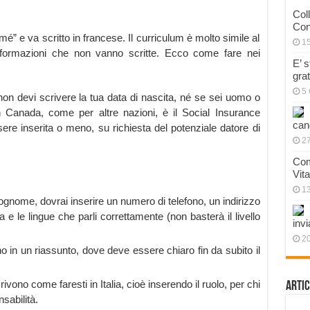
Col
Con
” e va scritto in francese. Il curriculum è molto simile al
1
nformazioni che non vanno scritte. Ecco come fare nei
E’ 
gra
5 
on devi scrivere la tua data di nascita, né se sei uomo o
in Canada, come per altre nazioni, è il Social Insurance
can
sere inserita o meno, su richiesta del potenziale datore di
27
Com
Vit
1
ognome, dovrai inserire un numero di telefono, un indirizzo
a e le lingue che parli correttamente (non basterà il livello
invi
20
 in un riassunto, dove deve essere chiaro fin da subito il
ivono come faresti in Italia, cioè inserendo il ruolo, per chi
Artic
sabilità.