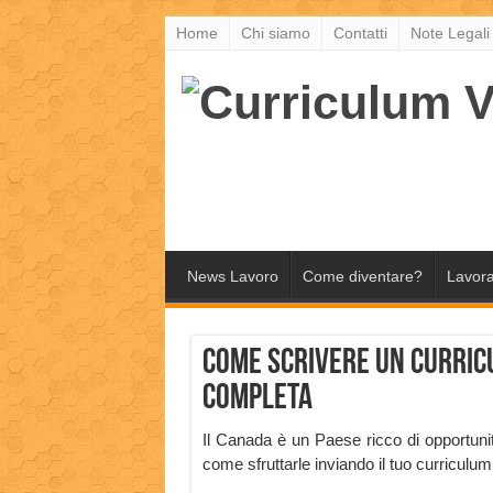
Home
Chi siamo
Contatti
Note Legali
News Lavoro
Come diventare?
Lavora
Come scrivere un Curricu
completa
Il Canada è un Paese ricco di opportuni
come sfruttarle inviando il tuo curriculum