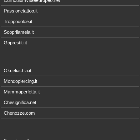
Curriculumvitaeeuropeo.net
Passionetattoo.it
Troppodolce.it
Scoprilamela.it
Goprestiti.it
Okceliachia.it
Mondopiercing.it
Mammaperfetta.it
Chesignifica.net
Chenozze.com