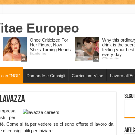
 con “NOI”
Domande e Consigli
Curriculum Vitae
Lavoro all’Es
Segui
 Lavazza
impresa
sti per
fè. Come si fa per vedere se ci sono offerte di lavoro da
Artic
 consigli utili per iniziare.