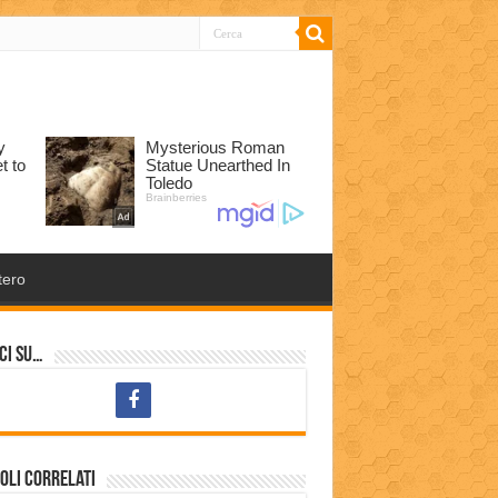
tero
ci su…
oli correlati