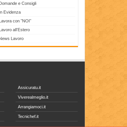
Domande e Consigli
In Evidenza
Lavora con "NOI"
Lavoro all'Estero
News Lavoro
Assicuratu.it
Viverealmeglio.it
Arrangiamoci.it
Tecnichef.it