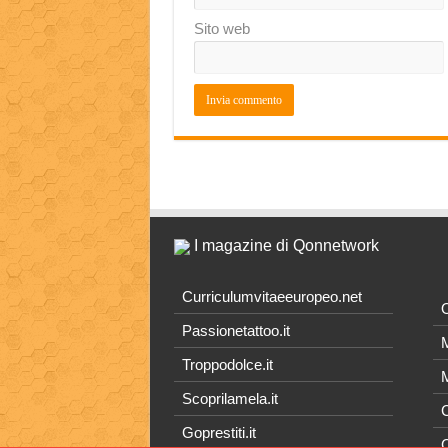
Sito web
I magazine di Qonnetwork
Curriculumvitaeeuropeo.net
O
Passionetattoo.it
M
Troppodolce.it
M
Scoprilamela.it
C
Goprestiti.it