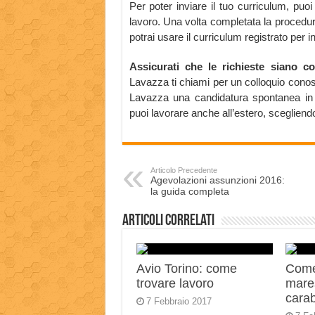
Per poter inviare il tuo curriculum, puoi 
lavoro. Una volta completata la procedur
potrai usare il curriculum registrato per i
Assicurati che le richieste siano co
Lavazza ti chiami per un colloquio conos
Lavazza una candidatura spontanea in
puoi lavorare anche all’estero, scegliend
Articolo Precedente
Agevolazioni assunzioni 2016:
la guida completa
Articoli correlati
Avio Torino: come
Come
trovare lavoro
mares
carab
7 Febbraio 2017