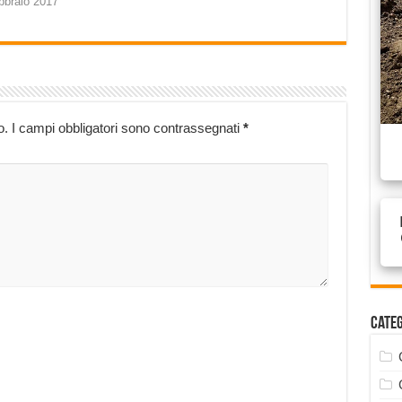
bbraio 2017
o.
I campi obbligatori sono contrassegnati
*
Cate