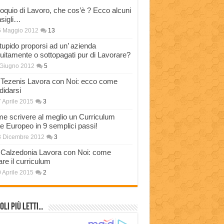
loquio di Lavoro, che cos’è ? Ecco alcuni
sigli…
5 Maggio 2012
13
stupido proporsi ad un’ azienda
tuitamente o sottopagati pur di Lavorare?
Giugno 2012
5
Tezenis Lavora con Noi: ecco come
didarsi
 Aprile 2015
3
e scrivere al meglio un Curriculum
ae Europeo in 9 semplici passi!
3 Dicembre 2012
3
Calzedonia Lavora con Noi: come
are il curriculum
 Aprile 2015
2
oli più Letti…