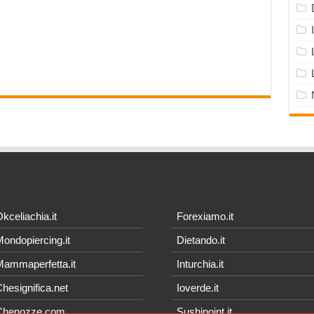
kceliachia.it
Forexiamo.it
ondopiercing.it
Dietando.it
ammaperfetta.it
Inturchia.it
hesignifica.net
Ioverde.it
Chenozze.com
Sushipoint.it