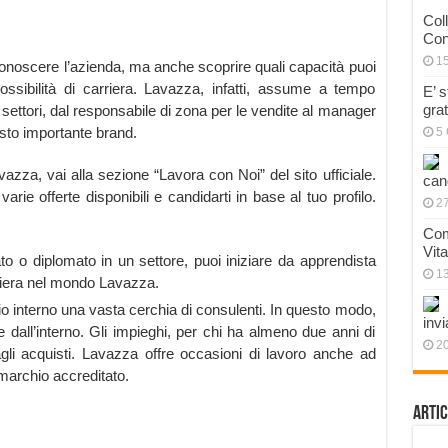
Col
Con
1
onoscere l’azienda, ma anche scoprire quali capacità puoi
ssibilità di carriera. Lavazza, infatti, assume a tempo
E’ 
gra
 settori, dal responsabile di zona per le vendite al manager
sto importante brand.
5 
azza, vai alla sezione “Lavora con Noi” del sito ufficiale.
can
arie offerte disponibili e candidarti in base al tuo profilo.
27
Com
Vit
o o diplomato in un settore, puoi iniziare da apprendista
1
rriera nel mondo Lavazza.
io interno una vasta cerchia di consulenti. In questo modo,
invi
 dall’interno. Gli impieghi, per chi ha almeno due anni di
20
agli acquisti. Lavazza offre occasioni di lavoro anche ad
 marchio accreditato.
Artic