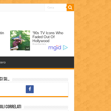
tero
ci su…
oli correlati