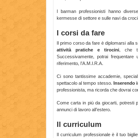
I barman professionisti hanno diverse 
kermesse di settore e sulle navi da croc
I corsi da fare
Il primo corso da fare è diplomarsi alla s
attività pratiche e tirocini
, che t
Successivamente, potrai frequentare u
riferimento, l’A.M.I.R.A.
Ci sono tantissime accademie, speciali
spettacolo al tempo stesso.
Inserendo i
professionista, ma ricorda che dovrai comu
Come carta in più da giocarti, potresti p
annunci di lavoro all’estero.
Il curriculum
Il curriculum professionale è il tuo bigli