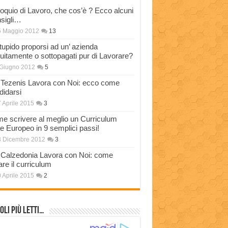
loquio di Lavoro, che cos’è ? Ecco alcuni
sigli…
5 Maggio 2012
13
stupido proporsi ad un’ azienda
tuitamente o sottopagati pur di Lavorare?
Giugno 2012
5
Tezenis Lavora con Noi: ecco come
didarsi
 Aprile 2015
3
e scrivere al meglio un Curriculum
ae Europeo in 9 semplici passi!
3 Dicembre 2012
3
Calzedonia Lavora con Noi: come
are il curriculum
 Aprile 2015
2
oli più Letti…