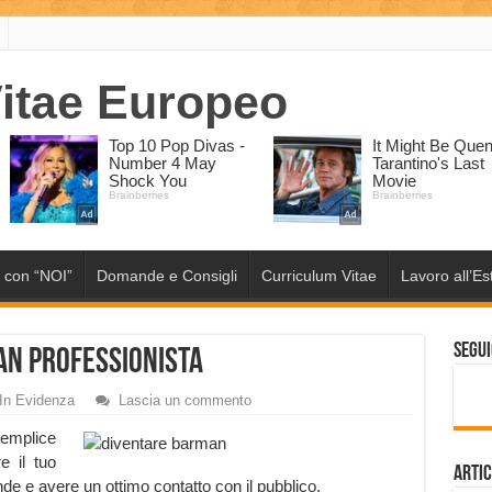
 con “NOI”
Domande e Consigli
Curriculum Vitae
Lavoro all’Es
Segui
an Professionista
In Evidenza
Lascia un commento
emplice
e il tuo
Artic
de e avere un ottimo contatto con il pubblico.