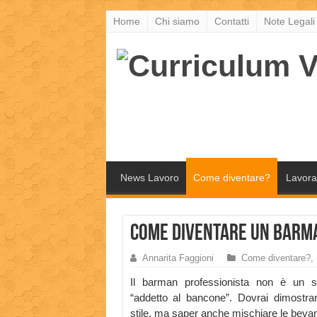
Home
Chi siamo
Contatti
Note Legali
News Lavoro
Come diventare?
Lavora
Come diventare un Barm
Annarita Faggioni
Come diventare?
,
Il barman professionista non è un s
“addetto al bancone”. Dovrai dimostrar
stile, ma saper anche mischiare le bevan