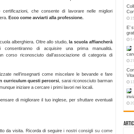
Col
certificazioni, che consente di lavorare nelle migliori
Con
iera.
Ecco come avviarti alla professione.
1
E’ 
gra
5 
cuola alberghiera. Oltre allo studio,
la scuola affiancherà
i consentiranno di acquisire una prima manualità.
can
n corso riconosciuto dall’associazione di categoria di
27
Com
zzate nell’insegnarti come miscelare le bevande e fare
Vit
n curriculum questi percorsi
, sarai riconosciuto barman
1
nque iniziare a cercare i primi lavori nei locali.
invi
ensare di migliorare il tuo inglese, per sfruttare eventuali
20
Artic
etto da visita. Ricorda di seguire
i nostri consigli su come